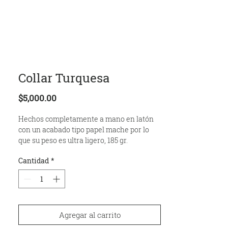
MXN ($)
CONTACT
Collar Turquesa
Precio
$5,000.00
Hechos completamente a mano en latón
con un acabado tipo papel mache por lo
que su peso es ultra ligero, 185 gr.
equivalente a 6.6 oz. Toma a los artesanos
Cantidad
*
aproximadamente 5 días de elaboración.
Tiempo de envío 3 semanas hábiles.
Agregar al carrito