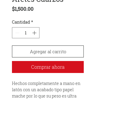
Precio
$1,500.00
Cantidad
*
Agregar al carrito
Comprar ahora
Hechos completamente a mano en
latón con un acabado tipo papel
mache por lo que su peso es ultra
ligero. Toman a los artesanos
aproximadamente 5 días de
elaboración.
Tiempo de envío 3 semanas hábiles.