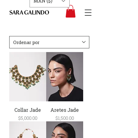
MXN ($)
Collar Jade
Aretes Jade
Precio
Precio
$5,000.00
$1,500.00