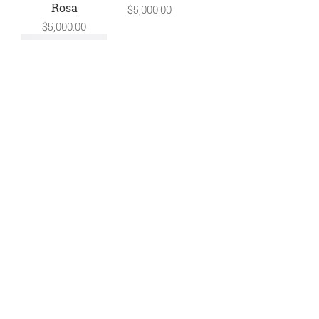
Rosa
Precio
$5,000.00
Precio
$5,000.00
Collar 03
Precio
$5,600.00
Cargar más